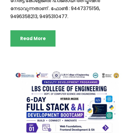
നേരിട്ട് കോളേജിൽ ഹാജരായി അഡ്മിഷൻ
നേടാവുന്നതാണ് . ഫോൺ : 9447375156,
9496358213, 9495310477.
Read More