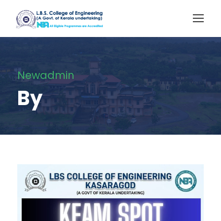
Newadmin
By