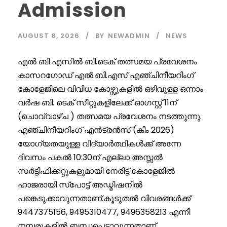
Admission
AUGUST 8, 2026
BY
NEWADMIN
NEWS
എൽ ബി എസിൽ ബി.ടെക് തത്സമയ പ്രവേശനം
കാസറഗോഡ് എൽ.ബി.എസ് എഞ്ചിനീയറിംഗ്
കോളേജിലെ വിവിധ കോഴ്സുകളിൽ ഒഴിവുള്ള ഒന്നാം
വർഷ ബി. ടെക് സീറ്റുകളിലേക്ക് ഓഗസ്റ്റ് 11ന്
(ചൊവ്വാഴ്ച ) തത്സമയ പ്രവേശനം നടത്തുന്നു.
എഞ്ചിനീയറിംഗ് എൻട്രൻസ് (കീം 2026)
യോഗ്യതയുള്ള വിദ്യാർത്ഥികൾക്ക് അന്നേ
ദിവസം പകൽ 10:30ന് എല്ലാ അസ്സൽ
സർട്ടിഫിക്കറ്റുകളുമായി നേരിട്ട് കോളേജിൽ
ഹാജരായി സ്പോട്ട് അഡ്മിഷനിൽ
പങ്കെടുക്കാവുന്നതാണ്.കൂടുതൽ വിവരങ്ങൾക്ക്
9447375156, 9495310477, 9496358213 എന്നീ
നമ്പരുകളിൽ ബന്ധപ്പെടാവുന്നതാണ്.