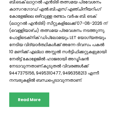
ബി.ടെക് ലാറ്ററൽ എൻട്രി തത്സമയ പ്രവേശനം
കാസറഗോഡ് എൽ.ബി.എസ് എഞ്ചിനീയറിംഗ്
കോളേജിലെ ഒഴിവുള്ള രണ്ടാം വർഷ ബി. ടെക്
(ലാറ്ററൽ എൻട്രി) സീറ്റുകളിലേക്ക് 07-08-2026 ന്
(വെള്ളിയാഴ്ച) തത്സമയ പ്രവേശനം നടത്തുന്നു.
പോളിടെക്‌നിക് ഡിപ്ലോമയും LET യോഗ്യതയും
നേടിയ വിദ്യാർത്ഥികൾക്ക് അന്നേ ദിവസം പകൽ
10 മണിക്ക് എല്ലാ അസ്സൽ സർട്ടിഫിക്കറ്റുകളുമായി
നേരിട്ട് കോളേജിൽ ഹാജരായി അഡ്മിഷൻ
നേടാവുന്നതാണ്.കൂടുതൽ വിവരങ്ങൾക്ക്
9447375156, 9495310477, 9496358213 എന്നീ
നമ്പരുകളിൽ ബന്ധപ്പെടാവുന്നതാണ്.
Read More